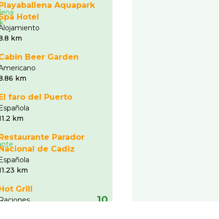
Playaballena Aquapark
Spa Hotel
Alojamiento
8.8 km
Cabin Beer Garden
Americano
8.86 km
El faro del Puerto
Española
11.2 km
Restaurante Parador
Nacional de Cadiz
Española
11.23 km
Hot Grill
10
Raciones
11.25 km