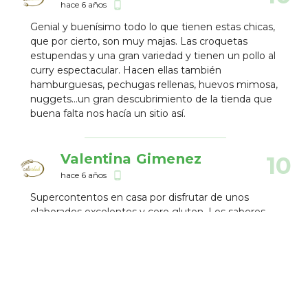
hace 6 años
phone_android
Genial y buenísimo todo lo que tienen estas chicas,
que por cierto, son muy majas. Las croquetas
estupendas y una gran variedad y tienen un pollo al
curry espectacular. Hacen ellas también
hamburguesas, pechugas rellenas, huevos mimosa,
nuggets...un gran descubrimiento de la tienda que
buena falta nos hacía un sitio así.
Valentina Gimenez
10
hace 6 años
phone_android
Supercontentos en casa por disfrutar de unos
elaborados excelentes y cero gluten. Los sabores
son tan buenos que los consumo yo que soy celíaca
y mi familia que no lo son y a todos les encanta.
También añadiría su excelente presentación,
limpieza y variedad de productos, no se con cuál
quedarme...croquetas, hamburguesas, pinchos de
pollo. Se ha convertido en mi pollería de confianza,