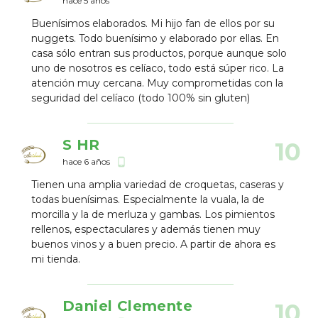
hace 5 años
Buenísimos elaborados. Mi hijo fan de ellos por su
nuggets. Todo buenísimo y elaborado por ellas. En
casa sólo entran sus productos, porque aunque solo
uno de nosotros es celíaco, todo está súper rico. La
atención muy cercana. Muy comprometidas con la
seguridad del celíaco (todo 100% sin gluten)
S HR
10
hace 6 años
phone_android
Tienen una amplia variedad de croquetas, caseras y
todas buenísimas. Especialmente la vuala, la de
morcilla y la de merluza y gambas. Los pimientos
rellenos, espectaculares y además tienen muy
buenos vinos y a buen precio. A partir de ahora es
mi tienda.
Daniel Clemente
10