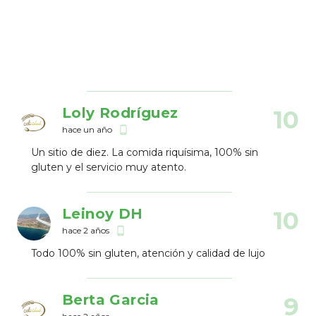
Loly Rodríguez
10
hace un año
phone_android
Un sitio de diez. La comida riquísima, 100% sin
gluten y el servicio muy atento.
Leinoy DH
10
hace 2 años
phone_android
Todo 100% sin gluten, atención y calidad de lujo
Berta Garcia
9