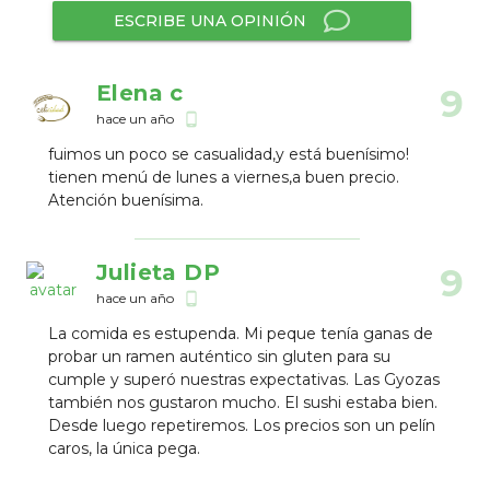
ESCRIBE UNA OPINIÓN
Elena c
9
hace un año
phone_android
fuimos un poco se casualidad,y está buenísimo!
tienen menú de lunes a viernes,a buen precio.
Atención buenísima.
Julieta DP
9
hace un año
phone_android
La comida es estupenda. Mi peque tenía ganas de
probar un ramen auténtico sin gluten para su
cumple y superó nuestras expectativas. Las Gyozas
también nos gustaron mucho. El sushi estaba bien.
Desde luego repetiremos. Los precios son un pelín
caros, la única pega.