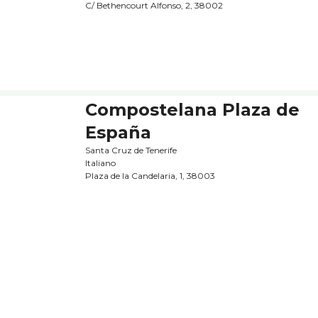
C/ Bethencourt Alfonso, 2, 38002
Compostelana Plaza de
España
Santa Cruz de Tenerife
Italiano
Plaza de la Candelaria, 1, 38003
McDonald's
Santa Cruz de Tenerife
Hamburgueserí­a
C. C. Parque Bulevar Santa Cruz. C/ Puerto Escondido, s/
38002