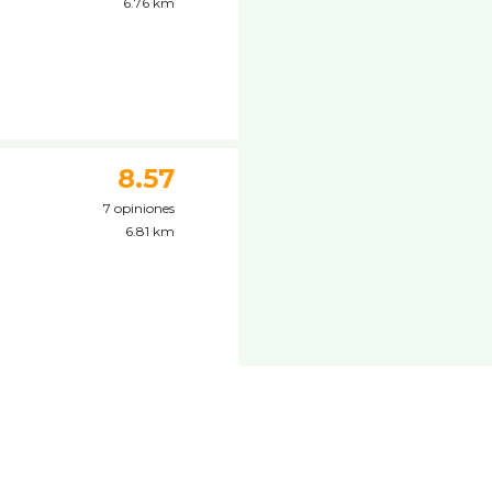
6.76 km
8.57
7 opiniones
6.81 km
6.88 km
n,