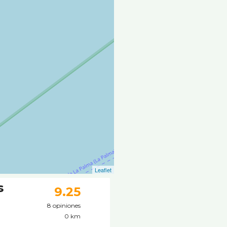
Leaflet
s
9.25
8 opiniones
0 km