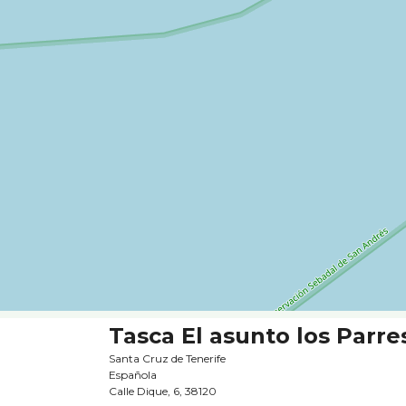
Tasca El asunto los Parre
Santa Cruz de Tenerife
Española
Calle Dique, 6, 38120