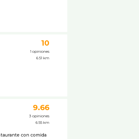
10
1 opiniones
6.51 km
9.66
3 opiniones
6.55 km
estaurante con comida