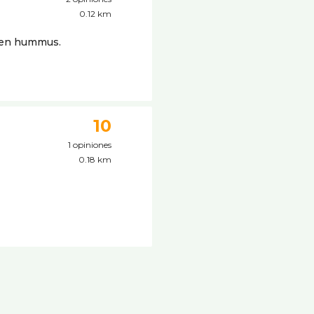
0.12 km
d en hummus.
10
1 opiniones
0.18 km