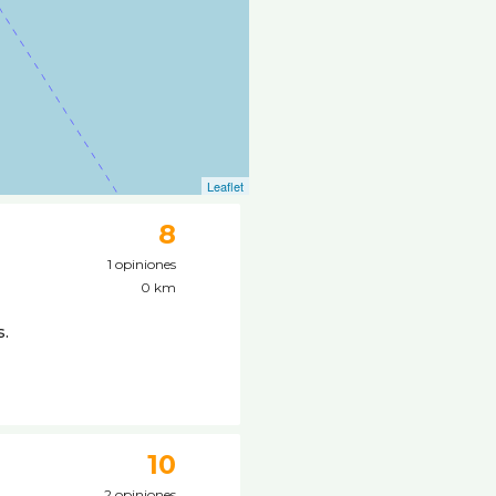
Leaflet
8
1 opiniones
0 km
s.
10
2 opiniones