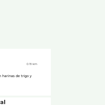
0.19 km
 harinas de trigo y
al