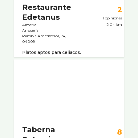
Restaurante
2
Edetanus
1 opiniones
2.04 km
Almería
Arrocerí­a
Rambla Amatisteros, 74,
04009
Platos aptos para celiacos.
Taberna
8