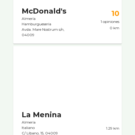
McDonald's
10
Almería
1 opiniones
Hamburgueserí­a
0 km
Avda. Mare Nostrum s/n,
04009
La Menina
Almería
Italiano
1.29 km
C/ Lí­bano, 15, 04009