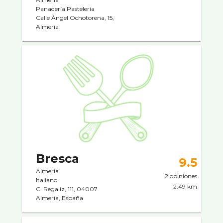
Panaderí­a Pastelerí­a
Calle Ángel Ochotorena, 15,
Almería
Bresca
9.5
Almería
2 opiniones
Italiano
2.49 km
C. Regaliz, 111, 04007
Almería, España