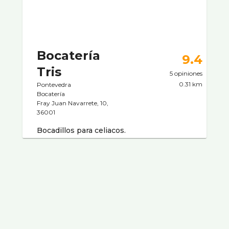
Bocaterí­a
9.4
Tris
5 opiniones
0.31 km
Pontevedra
Bocaterí­a
Fray Juan Navarrete, 10,
36001
Bocadillos para celiacos.