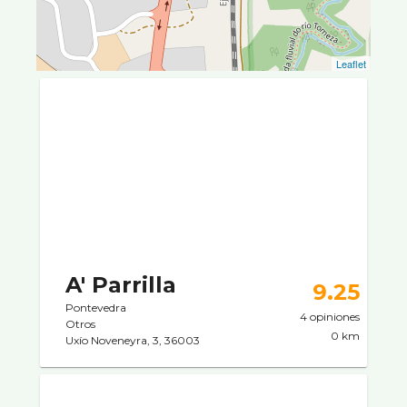
Leaflet
A' Parrilla
9.25
Pontevedra
4 opiniones
Otros
0 km
Uxí­o Noveneyra, 3, 36003