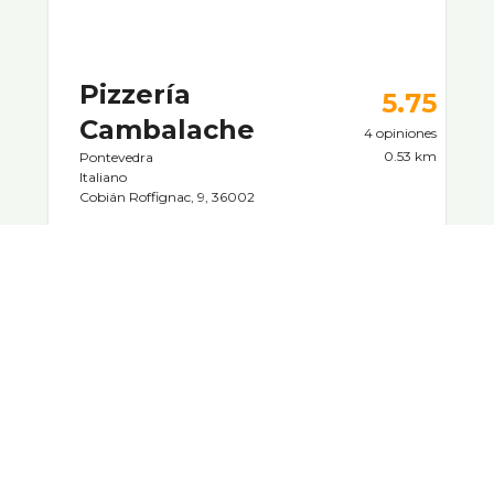
Pizzerí­a
5.75
Cambalache
4 opiniones
0.53 km
Pontevedra
Italiano
Cobián Roffignac, 9, 36002
Pizzas y pasta.