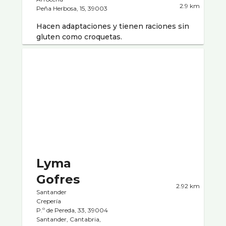
2.9 km
Peña Herbosa, 15, 39003
Hacen adaptaciones y tienen raciones sin
gluten como croquetas.
Lyma
Gofres
2.92 km
Santander
Creperí­a
P.º de Pereda, 33, 39004
Santander, Cantabria,