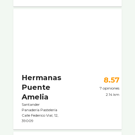
Hermanas
8.57
Puente
7 opiniones
2.14 km
Amelia
Santander
Panaderí­a Pastelerí­a
Calle Federico Vial, 12,
39009