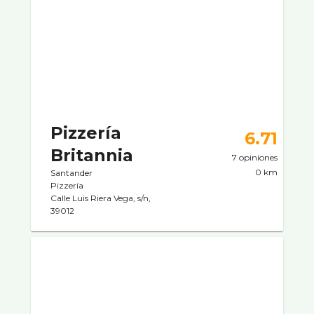
Pizzerí­a
6.71
Britannia
7 opiniones
0 km
Santander
Pizzerí­a
Calle Luis Riera Vega, s/n,
39012