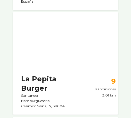
España
La Pepita
9
Burger
10 opiniones
3.01 km
Santander
Hamburgueserí­a
Casimiro Sainz, 17, 39004