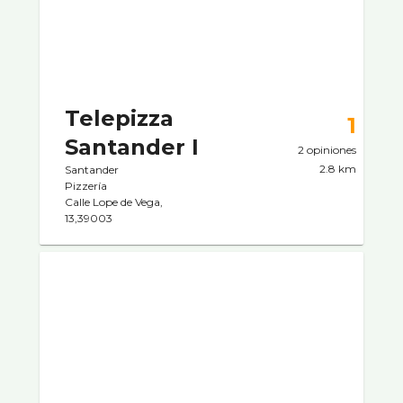
Telepizza
1
Santander I
2 opiniones
2.8 km
Santander
Pizzerí­a
Calle Lope de Vega,
13,39003