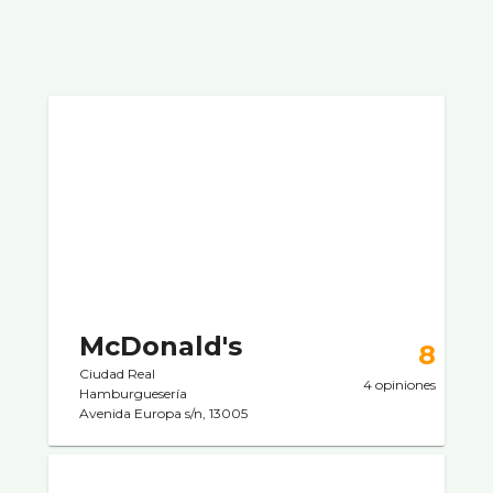
McDonald's
8
Ciudad Real
4 opiniones
Hamburgueserí­a
Avenida Europa s/n, 13005