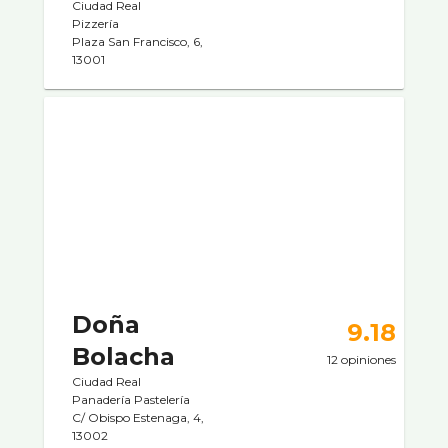
Ciudad Real
Pizzerí­a
Plaza San Francisco, 6,
13001
Doña
9.18
Bolacha
12 opiniones
Ciudad Real
Panaderí­a Pastelerí­a
C/ Obispo Estenaga, 4,
13002