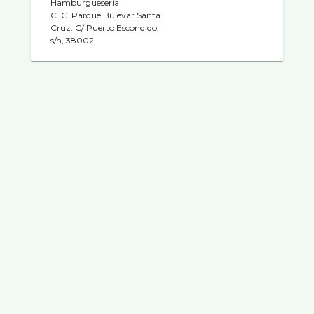
Hamburgueserí­a
C. C. Parque Bulevar Santa
Cruz. C/ Puerto Escondido,
s/n, 38002