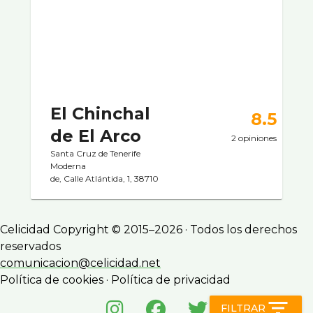
El Chinchal
8.5
de El Arco
2 opiniones
Santa Cruz de Tenerife
Moderna
de, Calle Atlántida, 1, 38710
Celicidad Copyright © 2015–2026 · Todos los derechos
reservados
comunicacion@celicidad.net
Política de cookies
·
Política de privacidad
filter_list
FILTRAR