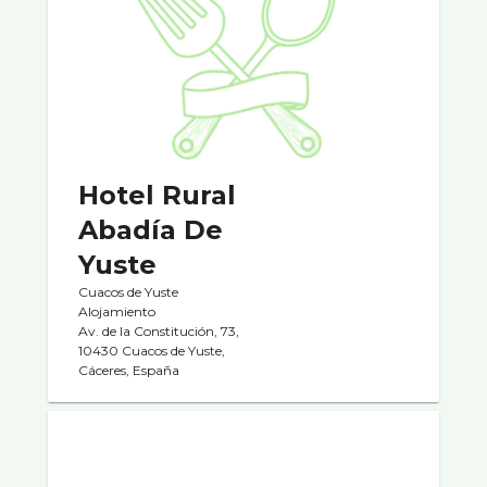
Hotel Rural
Abadía De
Yuste
Cuacos de Yuste
Alojamiento
Av. de la Constitución, 73,
10430 Cuacos de Yuste,
Cáceres, España