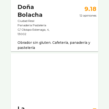
Doña
9.18
Bolacha
12 opiniones
Ciudad Real
Panaderí­a Pastelerí­a
C/ Obispo Estenaga, 4,
13002
Obrador sin gluten. Cafetería, panadería y
pastelería
La