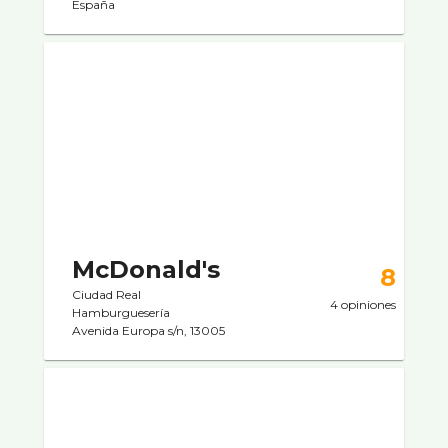
España
McDonald's
8
Ciudad Real
4 opiniones
Hamburgueserí­a
Avenida Europa s/n, 13005