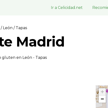
Ir a Celicidad.net
Recomie
n
/
León
/ Tapas
te Madrid
n gluten en León - Tapas
+
−