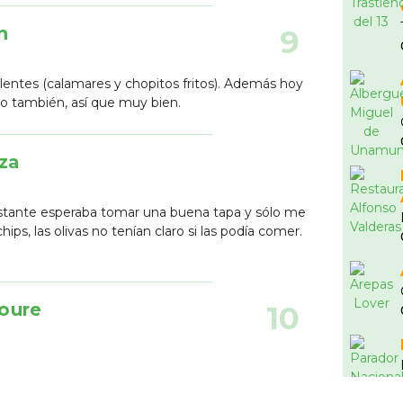
n
9
lentes (calamares y chopitos fritos). Además hoy
to también, así que muy bien.
za
tante esperaba tomar una buena tapa y sólo me
chips, las olivas no tenían claro si las podía comer.
oure
10