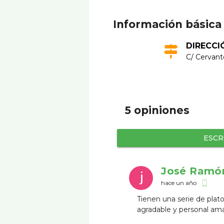
Información básica
DIRECCI
C/ Cervant
5 opiniones
ESCR
José Ramó
hace un año
phone_android
Tienen una serie de plat
agradable y personal am