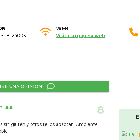
ÓN
WEB
es, 8, 24003
Visita su página web
IBE UNA OPINIÓN
n aa
8
E
os sin gluten y otros te los adaptan. Ambiente
able