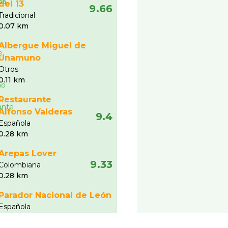
del 13
9.66
Tradicional
0.07 km
Albergue Miguel de
Unamuno
Otros
0.11 km
Restaurante
Alfonso Valderas
9.4
Española
0.28 km
Arepas Lover
9.33
Colombiana
0.28 km
Parador Nacional de León
Española
0.3 km