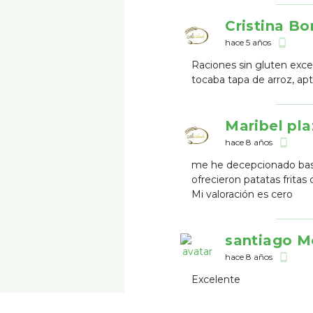
Cristina Bo
hace 5 años
phone_android
Raciones sin gluten exce
tocaba tapa de arroz, ap
Maribel pla
hace 8 años
phone_android
me he decepcionado bas
ofrecieron patatas fritas 
Mi valoración es cero
santiago M
hace 8 años
phone_android
Excelente