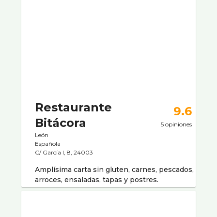
Restaurante
9.6
Bitácora
5 opiniones
León
Española
C/ Garcí­a I, 8, 24003
Amplí­sima carta sin gluten, carnes, pescados,
arroces, ensaladas, tapas y postres.