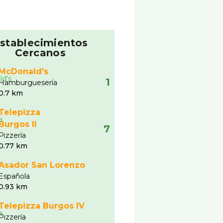
stablecimientos
Cercanos
McDonald's
1
Hamburgueserí­a
0.7 km
Telepizza
Burgos II
7
Pizzerí­a
0.77 km
Asador San Lorenzo
Española
0.93 km
Telepizza Burgos IV
Pizzerí­a