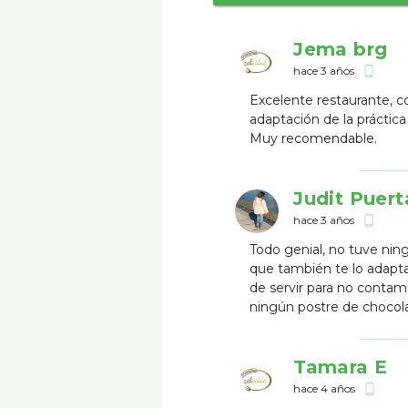
Jema brg
hace 3 años
phone_android
Excelente restaurante, c
adaptación de la práctica
Muy recomendable.
Judit Puer
hace 3 años
phone_android
Todo genial, no tuve nin
que también te lo adapta
de servir para no contami
ningún postre de chocol
Tamara E
hace 4 años
phone_android