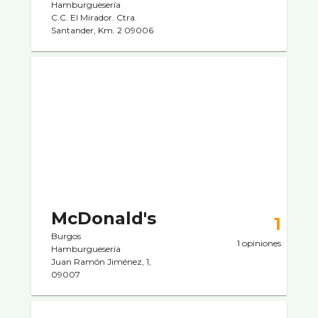
Hamburgueserí­a
C.C. El Mirador. Ctra.
Santander, Km. 2 09006
McDonald's
1
Burgos
1 opiniones
Hamburgueserí­a
Juan Ramón Jiménez, 1,
09007