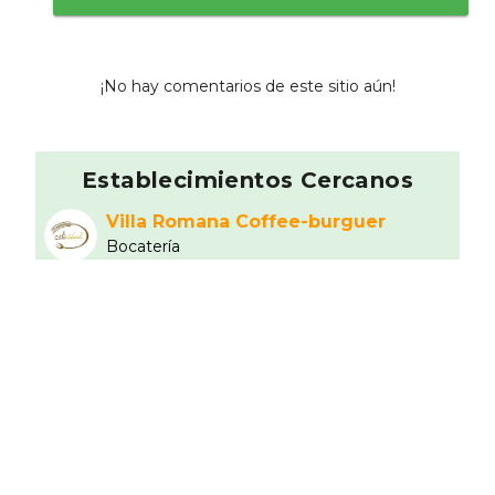
¡No hay comentarios de este sitio aún!
Establecimientos Cercanos
Villa Romana Coffee-burguer
Bocaterí­a
0 km
Pizzerí­a Carlos
6
Pizzerí­a
3.49 km
As de Bastos
9.4
Tradicional
3.67 km
Cervercería Polar