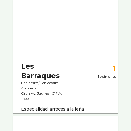
Les
1
Barraques
1 opiniones
Benicasim/Benicàssim
Arrocerí­a
Gran Av. Jaume I, 217 A,
12560
Especialidad: arroces a la leña