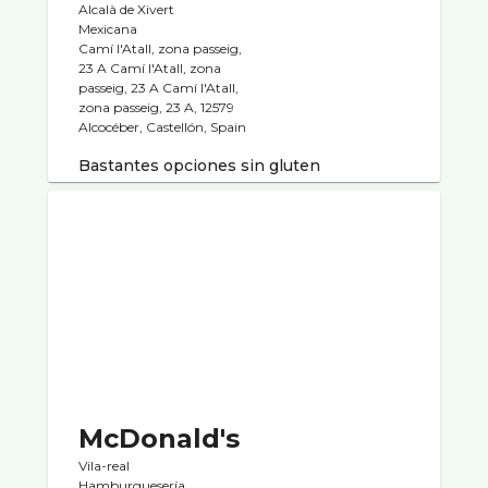
Alcalà de Xivert
Mexicana
Camí l'Atall, zona passeig,
23 A Camí l'Atall, zona
passeig, 23 A Camí l'Atall,
zona passeig, 23 A, 12579
Alcocéber, Castellón, Spain
Bastantes opciones sin gluten
McDonald's
Vila-real
Hamburgueserí­a