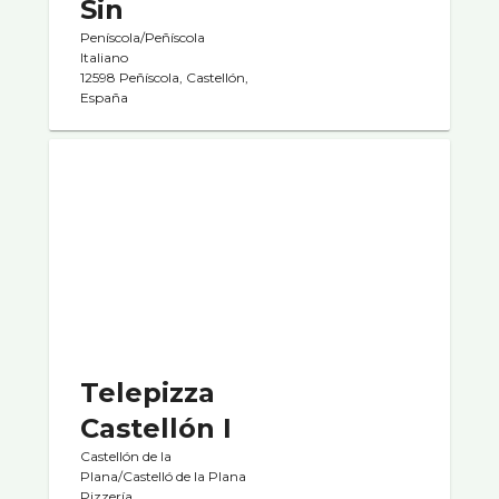
Sin
Peníscola/Peñíscola
Italiano
12598 Peñíscola, Castellón,
España
Telepizza
Castellón I
Castellón de la
Plana/Castelló de la Plana
Pizzerí­a