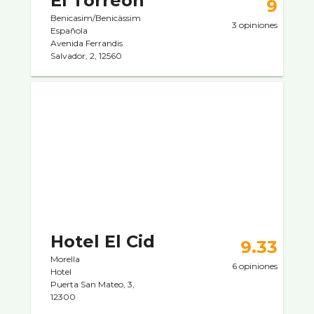
El Torreón
9
Benicasim/Benicàssim
3 opiniones
Española
Avenida Ferrandis
Salvador, 2, 12560
Hotel El Cid
9.33
Morella
6 opiniones
Hotel
Puerta San Mateo, 3,
12300