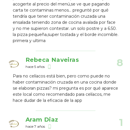
acogerte al precio del menú,se ve que pagando
carta te contaminas menos... pregunté por qué
tendría que tener contaminación cruzada una
ensalada teniendo zona de cocina avalada por face
y no me supieron contestar. un solo postre y a 6.50.
la pizza pequeña,super tostada y el borde incomible.
primera y ultima
Rebeca Naveiras
8
hace 5 años
phone_android
Para no celíacos está bien, pero como puede no
haber contaminación cruzada en una cocina donde
se elaboran pizzas? mi pregunta es por qué aparece
este local como recomendado para celíacos, me
hace dudar de la eficacia de la app
Aram Diaz
1
hace 7 años
phone_android