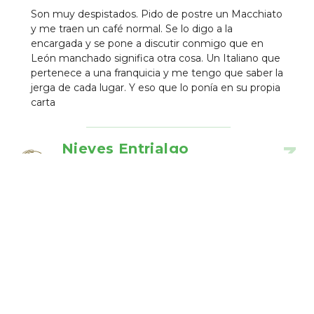
Son muy despistados. Pido de postre un Macchiato
y me traen un café normal. Se lo digo a la
encargada y se pone a discutir conmigo que en
León manchado significa otra cosa. Un Italiano que
pertenece a una franquicia y me tengo que saber la
jerga de cada lugar. Y eso que lo ponía en su propia
carta
Nieves Entrialgo
3
hace 8 años
phone_android
Muy pocos platos sin gluten,pizzas pequeñas y
caras.No volveré.
Establecimientos Cercanos