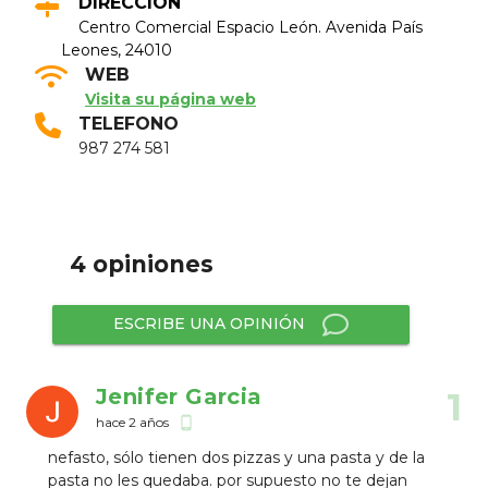
DIRECCIÓN
Centro Comercial Espacio León. Avenida Paí­s
Leones, 24010
WEB
Visita su página web
TELEFONO
987 274 581
4 opiniones
ESCRIBE UNA OPINIÓN
Jenifer Garcia
1
hace 2 años
phone_android
nefasto, sólo tienen dos pizzas y una pasta y de la
pasta no les quedaba. por supuesto no te dejan