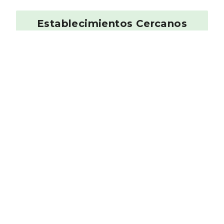
Establecimientos Cercanos
Queico Postres
10
Panaderí­a Pastelerí­a
0.28 km
Carmen Gastrobar
Otros
0.29 km
La Tasquita de Bere
Española
0.38 km
Cocina Portuguesa
Otros
0.39 km
Aquí Se Puede
Badajoz
10