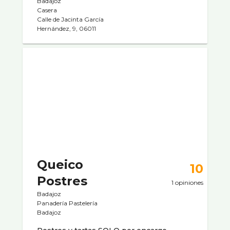
Badajoz
Casera
Calle de Jacinta Garcí­a
Hernández, 9, 06011
Queico
10
Postres
1 opiniones
Badajoz
Panaderí­a Pastelerí­a
Badajoz