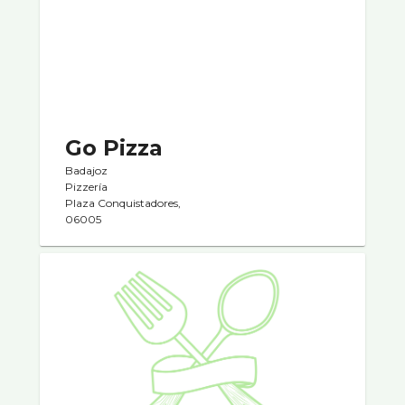
Go Pizza
Badajoz
Pizzerí­a
Plaza Conquistadores,
06005