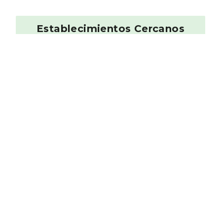
Establecimientos Cercanos
Café Duque De Alba
Española
0.06 km
La Minoterie
9.12
Creperí­a
0.08 km
Restaurante LaLina
8.82
Tapas
0.16 km
Restaurante italiano
Emma y Julia
8.82
Italiano
0.23 km
Casa Lucas