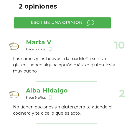
2 opiniones
ESCRIBE UNA OPINIÓN
Marta V
10
hace 5 años
phone_android
Las carnes y los huevos a la madrileña son sin
gluten. Tienen alguna opción más sin gluten. Esta
muy bueno
Alba Hidalgo
2
hace 9 años
phone_android
No tienen opciones sin gluten,pero te atiende el
cocinero y te dice lo que es apto.