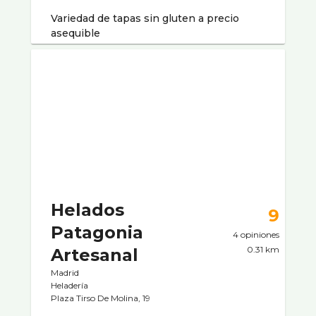
Variedad de tapas sin gluten a precio
asequible
Helados
9
Patagonia
4 opiniones
0.31 km
Artesanal
Madrid
Heladerí­a
Plaza Tirso De Molina, 19