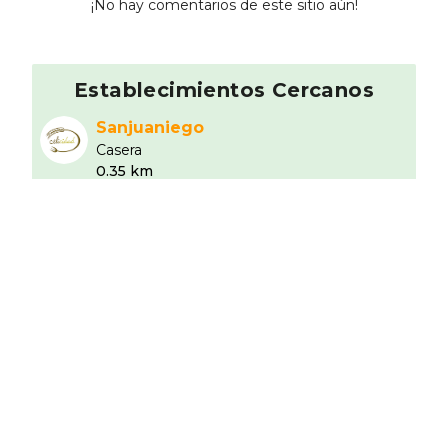
¡No hay comentarios de este sitio aún!
Establecimientos Cercanos
Sanjuaniego
Casera
0.35 km
D Vinos 2.0
8.33
Tradicional
0.88 km
Telepizza Ávila
Pizzerí­a
0.91 km
Hotel Restaurante Puerta De Alcázar
Alojamiento
1.21 km