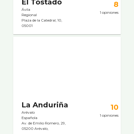
El Tostado
8
Ávila
1 opiniones
Regional
Plaza de la Catedral, 10,
05001
La Anduriña
10
Arévalo
1 opiniones
Española
Av. de Emilio Romero, 29,
05200 Arévalo,