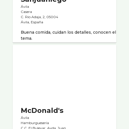
Ávila
Casera
C. Rio Adaja, 2, 05004
Ávila, España
Buena comida, cuidan los detalles, conocen el
tema.
McDonald's
Ávila
Hamburgueserí­a
C.C. El Bulevar. Avda. Juan