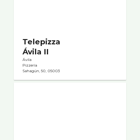
Telepizza
Ávila II
Ávila
Pizzerí­a
Sahagún, 50, 05003