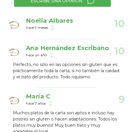
ESCRIBE UNA OPINIÓN
Noelia Albares
10
hace 9 meses
phone_android
Ana Hernández Escribano
10
hace un año
phone_android
Perfecto, no sólo en las opciones sin gluten que es
prácticamente toda la carta, si no también la calidad
y el trato del producto. Todo riquísimo.
María C
9
hace 7 años
phone_android
Muchos platos de la carta son aptos e incluso hay
postres sin gluten o hacen adaptaciones. Todos los
platos muy buenos! Muy buen trato y muy
agradable el local