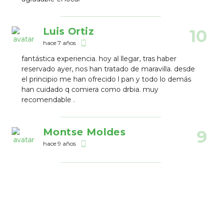
Luis Ortiz
10
hace 7 años
phone_android
fantástica experiencia. hoy al llegar, tras haber
reservado ayer, nos han tratado de maravilla. desde
el principio me han ofrecido l pan y todo lo demás
han cuidado q comiera como drbia. muy
recomendable .
Montse Moldes
9
hace 9 años
phone_android
Kepa Galardi
9
hace 9 años
phone_android
La comida espectacular y el trato muy bueno. Se
notaba que controlaban sobre la celiaquìa. Es un