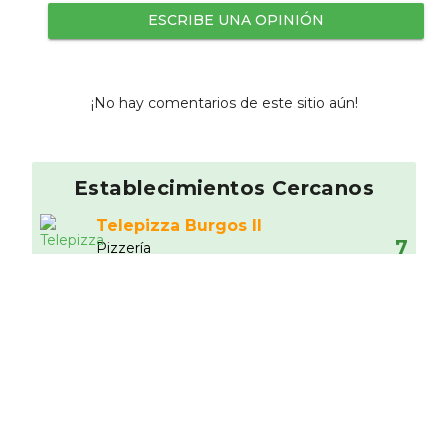
ESCRIBE UNA OPINIÓN
¡No hay comentarios de este sitio aún!
Establecimientos Cercanos
Telepizza Burgos II
7
Pizzerí­a
0.71 km
Carmen Restaurante
9.33
Mediterránea
0.96 km
McDonald's
1
Hamburgueserí­a
1.21 km