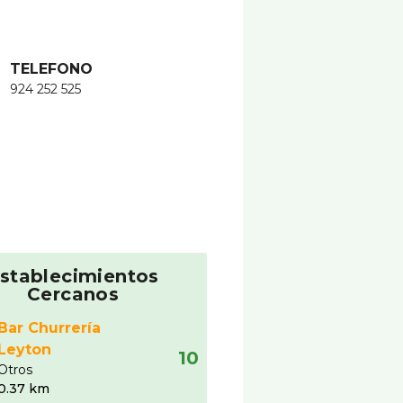
TELEFONO
924 252 525
stablecimientos
Cercanos
Bar Churrerí­a
Leyton
10
Otros
0.37 km