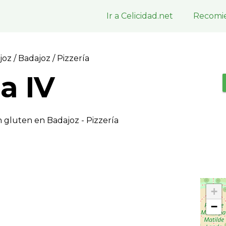
Ir a Celicidad.net
Recomie
ajoz
/
Badajoz
/ Pizzerí­a
a IV
 gluten en Badajoz - Pizzerí­a
+
−