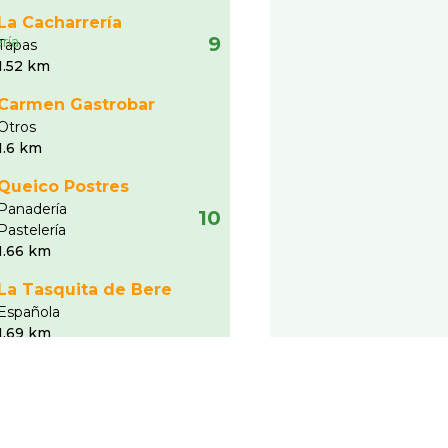
La Cacharrería
9
Tapas
1.52 km
Carmen Gastrobar
Otros
1.6 km
Queico Postres
Panaderí­a
10
Pastelerí­a
1.66 km
La Tasquita de Bere
Española
1.69 km
Ver más