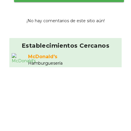
¡No hay comentarios de este sitio aún!
Establecimientos Cercanos
McDonald's
Hamburgueserí­a
1.24 km
Sanjuaniego
Casera
1.35 km
D Vinos 2.0
8.33
Tradicional
1.59 km
Telepizza Ávila