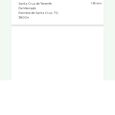
1.18 km
Santa Cruz de Tenerife
De Mercado
Rambla de Santa Cruz, 70,
38004
McDonald's
4
Santa Cruz de Tenerife
3 opiniones
Hamburgueserí­a
5.75 km
C.C. Alcampo. Ctra. Santa
Cruz-Laguna, 38205