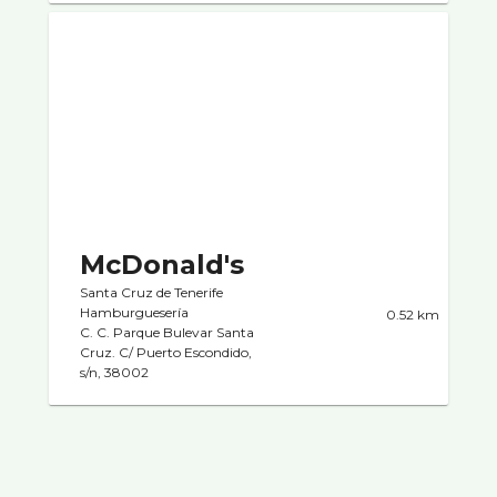
McDonald's
Santa Cruz de Tenerife
Hamburgueserí­a
0.52 km
C. C. Parque Bulevar Santa
Cruz. C/ Puerto Escondido,
s/n, 38002