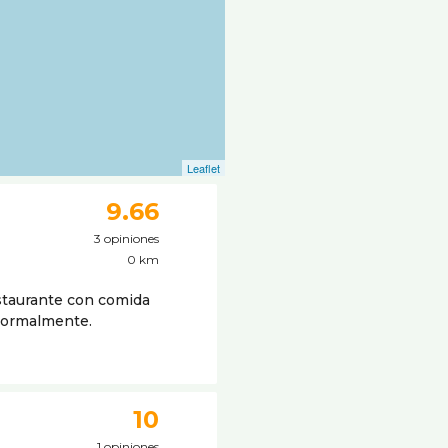
Leaflet
9.66
3 opiniones
0 km
estaurante con comida
 normalmente.
10
1 opiniones