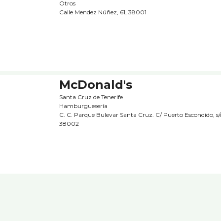
Otros
Calle Mendez Núñez, 61, 38001
McDonald's
Santa Cruz de Tenerife
Hamburgueserí­a
C. C. Parque Bulevar Santa Cruz. C/ Puerto Escondido, s/
38002