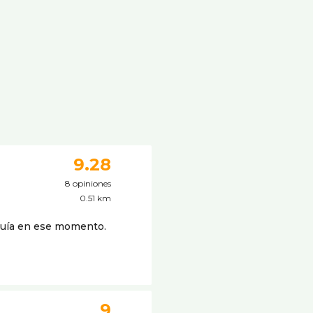
9.28
8 opiniones
0.51 km
quí­a en ese momento.
9