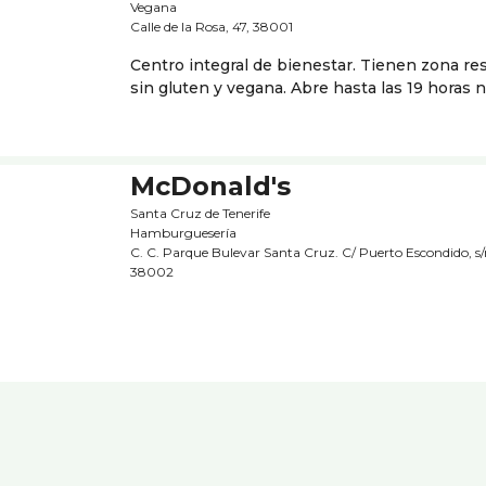
Vegana
Calle de la Rosa, 47, 38001
Centro integral de bienestar. Tienen zona r
sin gluten y vegana. Abre hasta las 19 horas
McDonald's
Santa Cruz de Tenerife
Hamburgueserí­a
C. C. Parque Bulevar Santa Cruz. C/ Puerto Escondido, s/
38002