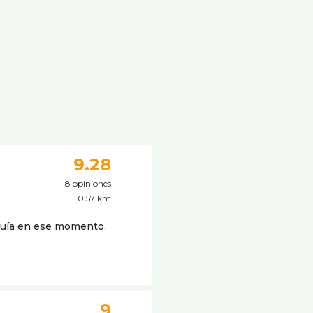
9.28
8 opiniones
0.57 km
quí­a en ese momento.
9