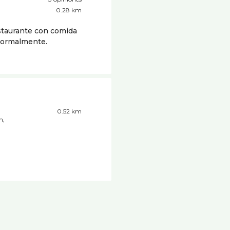
0.28 km
estaurante con comida
 normalmente.
0.52 km
n,