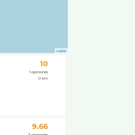
Leaflet
10
1 opiniones
0 km
9.66
3 opiniones