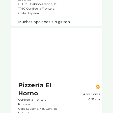
C. Gral. Gabino Aranda, 13,
11140 Conil de la Frontera,
Cádiz, España
Muchas opciones sin gluten
Pizzería El
9
Horno
14 opiniones
0.21 km
Conil de la Frontera
Pizzerí­a
Calle Saucena, 4B, Conil de