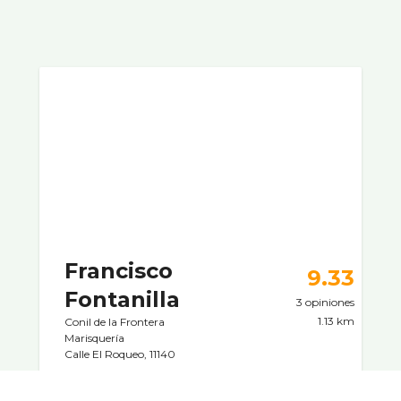
Francisco
9.33
Fontanilla
3 opiniones
1.13 km
Conil de la Frontera
Marisquerí­a
Calle El Roqueo, 11140