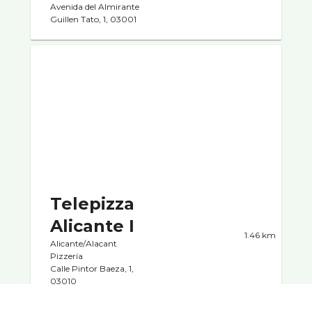
Avenida del Almirante
Guillen Tato, 1, 03001
Telepizza
Alicante I
1.46 km
Alicante/Alacant
Pizzerí­a
Calle Pintor Baeza, 1,
03010