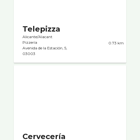
Telepizza
Alicante/Alacant
Pizzerí­a
0.73 km
Avenida de la Estación, 5,
03003
Cervecerí­a