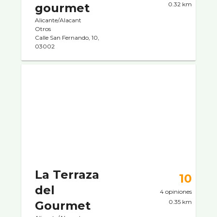
0.32 km
gourmet
Alicante/Alacant
Otros
Calle San Fernando, 10,
03002
La Terraza
10
del
4 opiniones
0.35 km
Gourmet