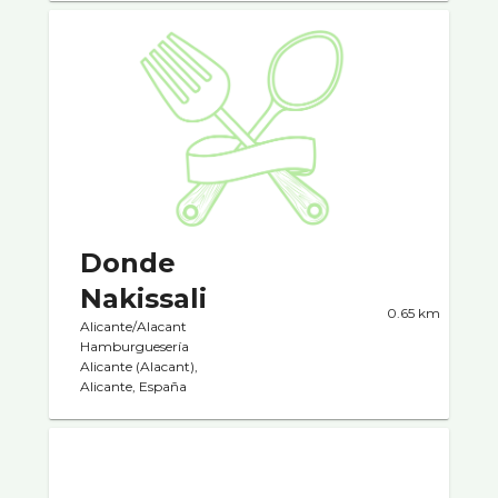
Donde
Nakissali
0.65 km
Alicante/Alacant
Hamburgueserí­a
Alicante (Alacant),
Alicante, España