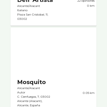
22 opiniones
0 km
Alicante/Alacant
Italiano
Plaza San Cristobal, 11,
03002
Mosquito
Alicante/Alacant
Autor
0.05 km
C. Cienfuegos, 7, 03002
Alicante (Alacant),
Alicante, España