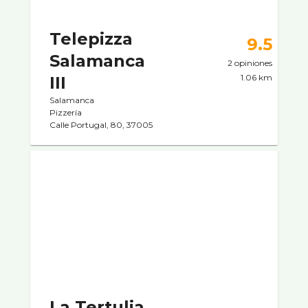
Telepizza
9.5
Salamanca
2 opiniones
1.06 km
III
Salamanca
Pizzerí­a
Calle Portugal, 80, 37005
La Tertulia