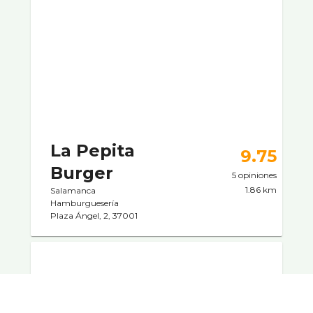
La Pepita
9.75
Burger
5 opiniones
1.86 km
Salamanca
Hamburgueserí­a
Plaza Ángel, 2, 37001