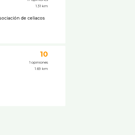
1.31 km
sociación de celiacos
10
1 opiniones
1.69 km