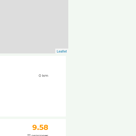
Leaflet
0 km
9.58
17 opiniones