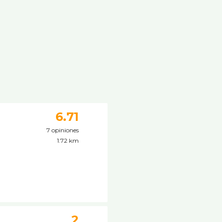
6.71
7 opiniones
1.72 km
2