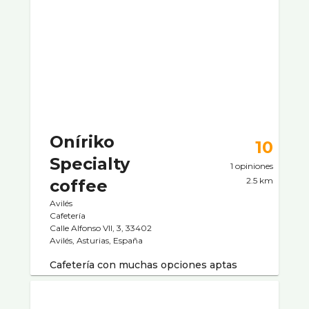
Oníriko
10
Specialty
1 opiniones
2.5 km
coffee
Avilés
Cafeterí­a
Calle Alfonso VII, 3, 33402
Avilés, Asturias, España
Cafetería con muchas opciones aptas