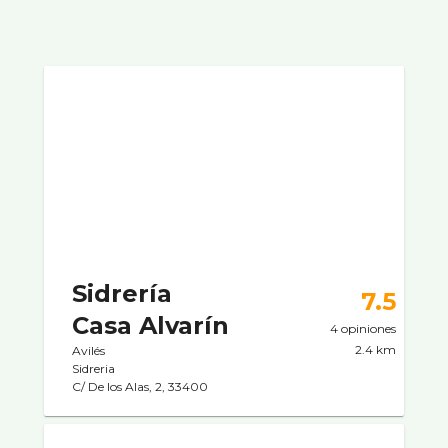
Sidrerí­a
7.5
Casa Alvarí­n
4 opiniones
2.4 km
Avilés
Sidreria
C/ De los Alas, 2, 33400