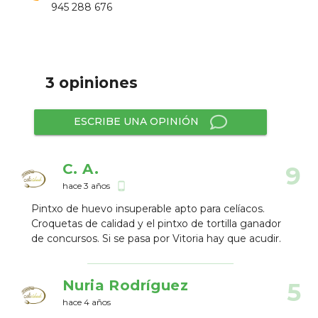
945 288 676
3 opiniones
ESCRIBE UNA OPINIÓN
C. A.
9
hace 3 años
phone_android
Pintxo de huevo insuperable apto para celíacos.
Croquetas de calidad y el pintxo de tortilla ganador
de concursos. Si se pasa por Vitoria hay que acudir.
Nuria Rodríguez
5
hace 4 años