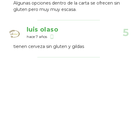
Algunas opciones dentro de la carta se ofrecen sin
gluten pero muy muy escasa.
luis olaso
5
hace 7 años
phone_android
tienen cerveza sin gluten y gildas
Establecimientos Cercanos
Restaurante Virgen
Blanca
7.33
Bar
0.19 km
El Clarete
Tradicional