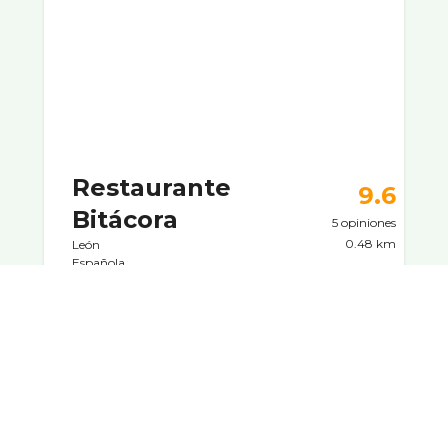
Restaurante
9.6
Bitácora
5 opiniones
0.48 km
León
Española
C/ Garcí­a I, 8, 24003
Amplí­sima carta sin gluten, carnes, pescados,
arroces, ensaladas, tapas y postres.