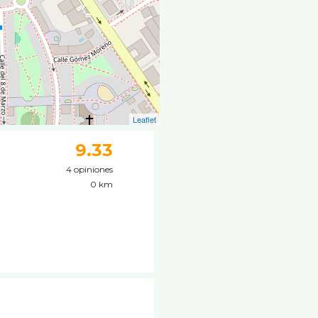
Leaflet
9.33
4 opiniones
0 km