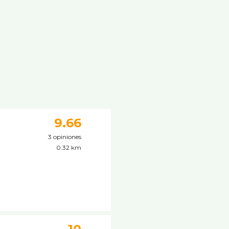
9.66
3 opiniones
0.32 km