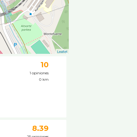
Leaflet
10
1 opiniones
0 km
8.39
25 opiniones