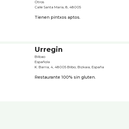
Otros
Calle Santa Marí­a, 8, 48005
Tienen pintxos aptos.
Urregin
Bilbao
Española
K. Barria, 4, 48005 Bilbo, Bizkaia, España
Restaurante 100% sin gluten.