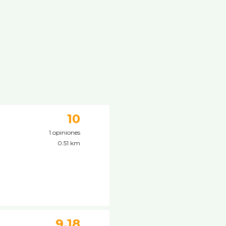
10
1 opiniones
0.51 km
9.18