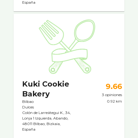
España
Kuki Cookie
9.66
Bakery
3 opiniones
0.92 km
Bilbao
Dulces
Colón de Larreátegui K., 34,
Lonja 1 Izquierda, Abando,
48011 Bilbao, Bizkaia,
España