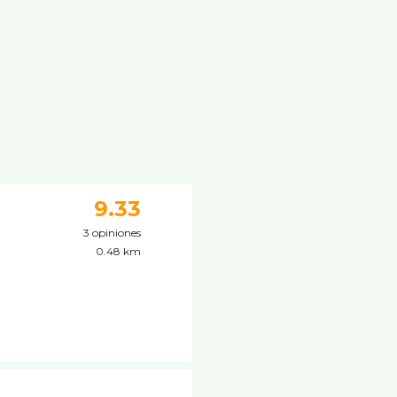
9.33
3 opiniones
0.48 km