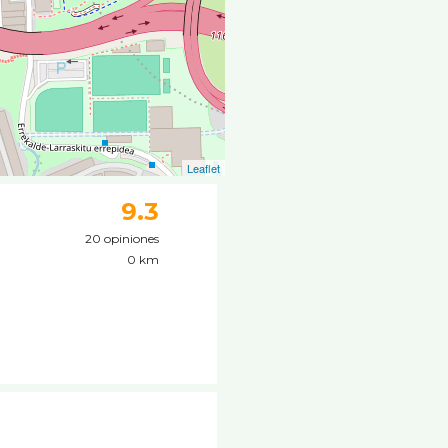
Leaflet
9.3
20 opiniones
0 km