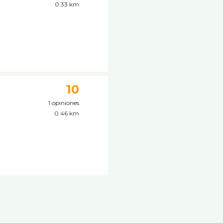
0.33 km
10
1 opiniones
0.46 km