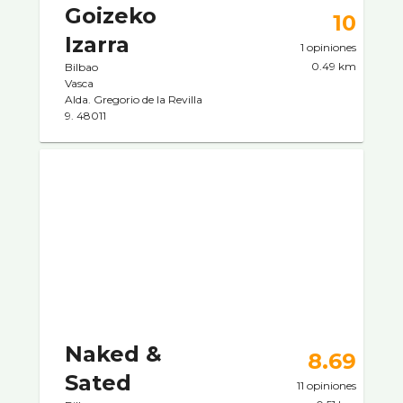
Goizeko
10
Izarra
1 opiniones
0.49 km
Bilbao
Vasca
Alda. Gregorio de la Revilla
9. 48011
Naked &
8.69
Sated
11 opiniones