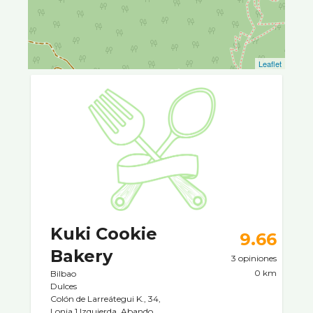
Leaflet
Kuki Cookie
9.66
Bakery
3 opiniones
0 km
Bilbao
Dulces
Colón de Larreátegui K., 34,
Lonja 1 Izquierda, Abando,