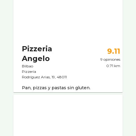
Pizzeria
9.11
Angelo
9 opiniones
0.71 km
Bilbao
Pizzerí­a
Rodrí­guez Arias, 19, 48011
Pan, pizzas y pastas sin gluten.