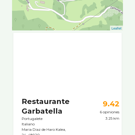
Leaflet
Restaurante
9.42
Garbatella
6 opiniones
3.25 km
Portugalete
Italiano
Maria Diaz de Haro Kalea,
24, 48920