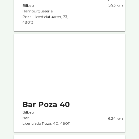
5.93 km
Bilbao
Hamburgueserí­a
Poza Lizentziatuaren, 73,
48013
Bar Poza 40
Bilbao
Bar
6.24 km
Licenciado Poza, 40, 48011