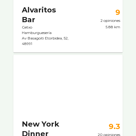
Alvaritos
9
Bar
2 opiniones
5.88 km
Getxo
Hamburgueserí­a
Av Basagoiti Etorbidea, 52,
48991
New York
9.3
Dinner
20 opiniones