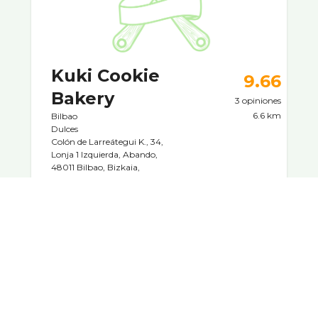
Kuki Cookie
9.66
Bakery
3 opiniones
6.6 km
Bilbao
Dulces
Colón de Larreátegui K., 34,
Lonja 1 Izquierda, Abando,
48011 Bilbao, Bizkaia,
España
100% gluten free. También con opciones
veganas