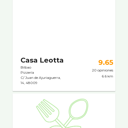
Casa Leotta
9.65
Bilbao
20 opiniones
Pizzerí­a
6.6 km
C/ Juan de Ajuriaguerra,
14, 48009