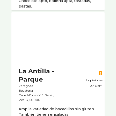
Chocolate apto, bollerí­a apta, tostadas,
pastas...
La Antilla -
8
Parque
2 opiniones
0.46 km
Zaragoza
Bocaterí­a
Calle Alfonso X El Sabio,
local 3, 50006
Amplia variedad de bocadillos sin gluten.
También tienen ensaladas.