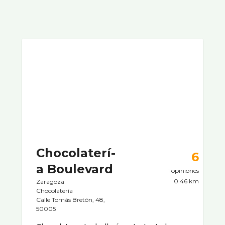
Chocolaterí­
6
a Boulevard
1 opiniones
0.46 km
Zaragoza
Chocolaterí­a
Calle Tomás Bretón, 48,
50005