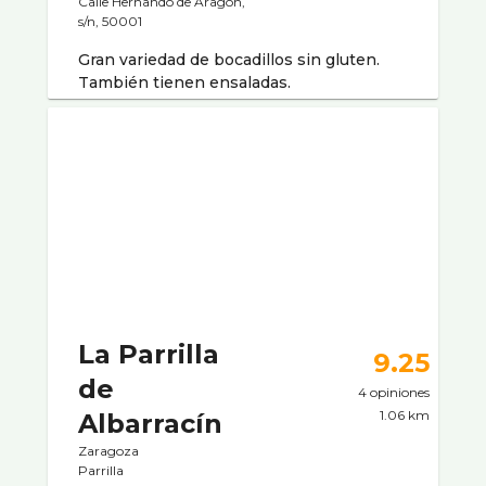
Calle Hernando de Aragón,
s/n, 50001
Gran variedad de bocadillos sin gluten.
También tienen ensaladas.
La Parrilla
9.25
de
4 opiniones
1.06 km
Albarracín
Zaragoza
Parrilla