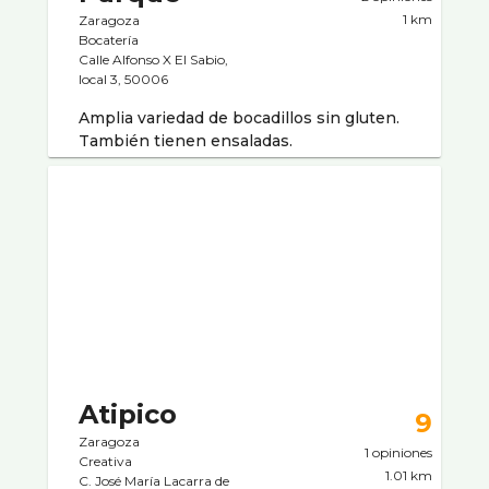
1 km
Zaragoza
Bocaterí­a
Calle Alfonso X El Sabio,
local 3, 50006
Amplia variedad de bocadillos sin gluten.
También tienen ensaladas.
Atipico
9
Zaragoza
1 opiniones
Creativa
1.01 km
C. José María Lacarra de