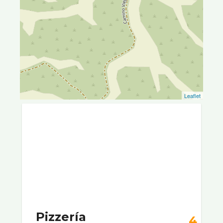
Leaflet
Pizzería
4