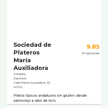
Sociedad de
9.85
Plateros
191 opiniones
Marí­a
Auxiliadora
Córdoba
Española
Calle Marí­a Auxiliadora, 25,
14002
Platos tí­picos andaluces sin gluten: desde
salmorejo a rabo de toro.