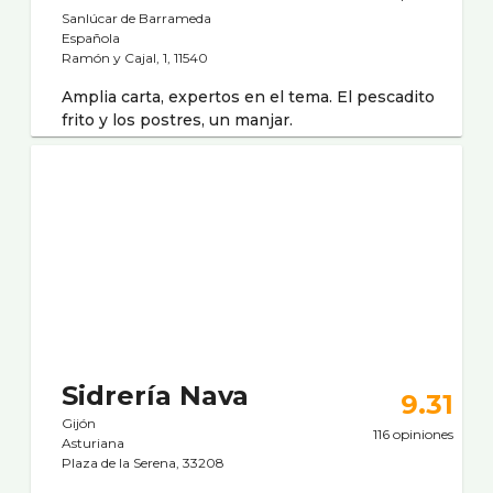
Sanlúcar de Barrameda
Española
Ramón y Cajal, 1, 11540
Amplia carta, expertos en el tema. El pescadito
frito y los postres, un manjar.
Sidrerí­a Nava
9.31
Gijón
116 opiniones
Asturiana
Plaza de la Serena, 33208