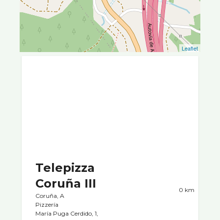
Leaflet
Telepizza
Coruña III
0 km
Coruña, A
Pizzerí­a
Marí­a Puga Cerdido, 1,