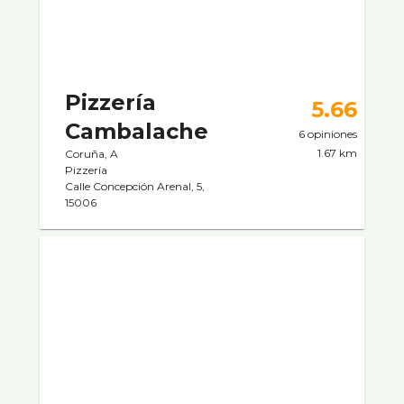
Pizzerí­a
5.66
Cambalache
6 opiniones
1.67 km
Coruña, A
Pizzerí­a
Calle Concepción Arenal, 5,
15006