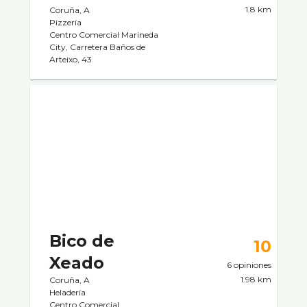
1.8 km
Coruña, A
Pizzerí­a
Centro Comercial Marineda
City, Carretera Baños de
Arteixo, 43
Bico de
10
Xeado
6 opiniones
1.98 km
Coruña, A
Heladerí­a
Centro Comercial