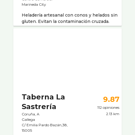
Marineda City
Heladería artesanal con conos y helados sin
gluten. Evitan la contaminación cruzada.
Taberna La
9.87
Sastrerí­a
112 opiniones
2.13 km
Coruña, A
Gallega
C/ Emilia Pardo Bazán,38,
15005