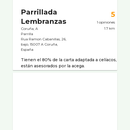
Parrillada
5
Lembranzas
1 opiniones
1.7 km
Coruña, A
Parrilla
Rua Ramon Cabanillas, 26,
bajo, 15007 A Coruña,
España
Tienen el 80% de la carta adaptada a celíacos,
están asesorados por la acega.